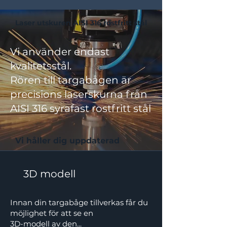
Laser utskuren AISI 316 rostfritt stål
Vi använder endast
kvalitetsstål.
Rören till targabågen är
precisions laserskurna från
AISI 316 syrafast rostfritt stål
Vi håller dig uppdaterad
3D modell
Innan din targabåge tillverkas får du
möjlighet för att se en
3D-modell av den...