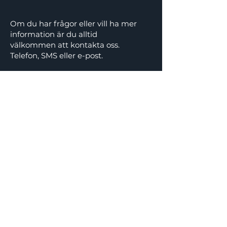
Om du har frågor eller vill ha mer
information är du alltid
välkommen att kontakta oss.
Telefon, SMS eller e-post.
Du hittar våra kontaktuppgifter
här
Kontakt
Baltic Solar Arches ApS
Tønsbergvej 60
Roskilde
Danmark
CVR: DK42765287