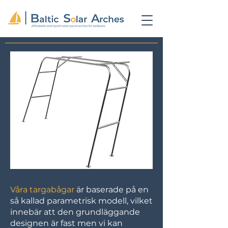
Våra targabågar
är baserade på en
så kallad parametrisk modell, vilket
innebär att den grundläggande
designen är fast men vi kan