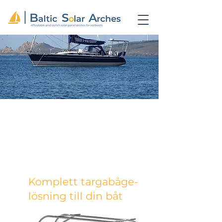
FRAMTIDENS TARGABÅGE FÖR
SEGELBÅTAR
STARKA OCH STILFULLA
OPTIMERADE FÖR SOLPANELER
ANPASSAD TILL JUST DIN BÅT
GJORDA AV SYRAFAST ROSTFRITT STÅL
Komplett targabåge-
lösning till din båt